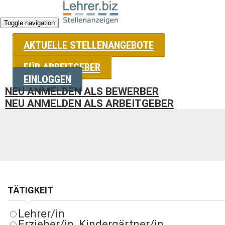
Toggle navigation
AKTUELLE STELLENANGEBOTE
STELLENANGEBOTE FÜR LEH
FÜR ARBEITGEBER
EINLOGGEN
NEU ANMELDEN ALS BEWERBER
Wir haben uns seit 20 Jahren auf Stellenangebote von Bildu
NEU ANMELDEN ALS ARBEITGEBER
TÄTIGKEIT
Lehrer/in
Erzieher/in, Kindergärtner/in