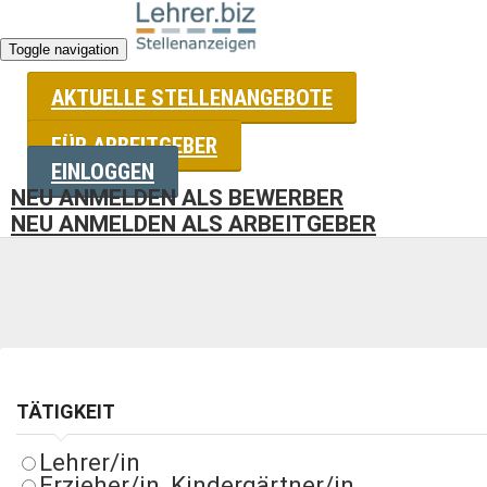
Toggle navigation
AKTUELLE STELLENANGEBOTE
STELLENANGEBOTE FÜR LEH
FÜR ARBEITGEBER
EINLOGGEN
NEU ANMELDEN ALS BEWERBER
Wir haben uns seit 20 Jahren auf Stellenangebote von Bildu
NEU ANMELDEN ALS ARBEITGEBER
TÄTIGKEIT
Lehrer/in
Erzieher/in, Kindergärtner/in