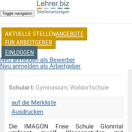
Toggle navigation
AKTUELLE STELLENANGEBOTE
Stellenangebote für Lehrer
FÜR ARBEITGEBER
EINLOGGEN
Fachlehrkraft für Werken/Gartenbau
Neu anmelden als Bewerber
Neu anmelden als Arbeitgeber
w/m/d
Schulart:
Gymnasium, Waldorfschule
auf die Merkliste
Ausdrucken
Die IMAGON Freie Schule Glonntal