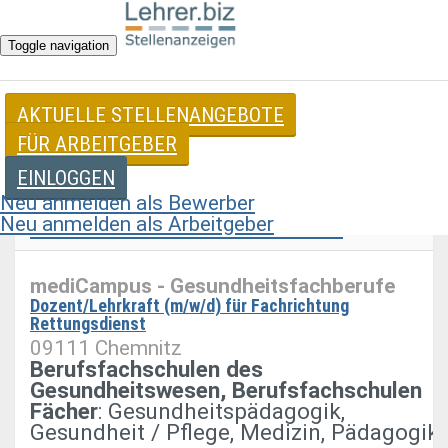
Toggle navigation
AKTUELLE STELLENANGEBOTE
SACHSEN: STELLENANGEBOTE FÜR LEHRER
FÜR ARBEITGEBER
EINLOGGEN
AUSWAHL FILTERN
Neu anmelden als Bewerber
Neu anmelden als Arbeitgeber
SUCHE ALS SUCHAGENT SPEICHERN
mediCampus - Gesundheitsfachberufe
Dozent/Lehrkraft (m/w/d) für Fachrichtung
Rettungsdienst
09111 Chemnitz
Berufsfachschulen des
Gesundheitswesen, Berufsfachschulen
Fächer
: Gesundheitspädagogik,
Gesundheit / Pflege, Medizin, Pädagogik