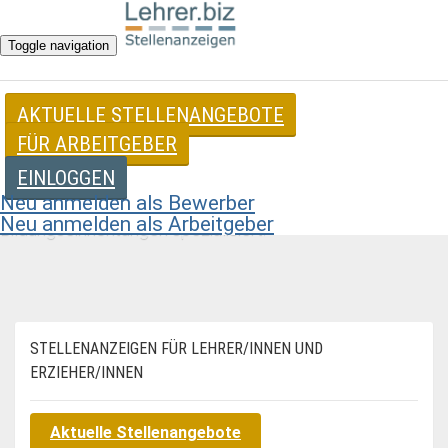
Toggle navigation
AKTUELLE STELLENANGEBOTE
STELLENANGEBOTE FÜR LEHRER
FÜR ARBEITGEBER
UND ERZIEHER
EINLOGGEN
Neu anmelden als Bewerber
Wir haben uns seit 20 Jahren auf Stellenangebote von
Neu anmelden als Arbeitgeber
Bildungseinrichtungen spezialisiert.
STELLENANZEIGEN FÜR LEHRER/INNEN UND
ERZIEHER/INNEN
Aktuelle Stellenangebote