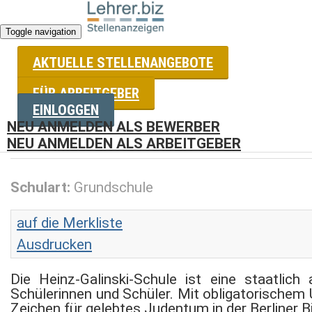
Toggle navigation
AKTUELLE STELLENANGEBOTE
FÜR ARBEITGEBER
Stellenangebote für Lehrer
EINLOGGEN
NEU ANMELDEN ALS BEWERBER
Lehrkraft (m/w/d) für Deutsch, Mathematik, 
NEU ANMELDEN ALS ARBEITGEBER
Schulart:
Grundschule
auf die Merkliste
Ausdrucken
Die Heinz-Galinski-Schule ist eine staatlic
Schülerinnen und Schüler. Mit obligatorischem 
Zeichen für gelebtes Judentum in der Berliner B