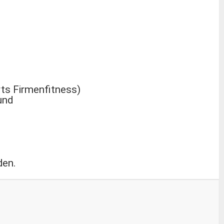
rts Firmenfitness)
und
den.