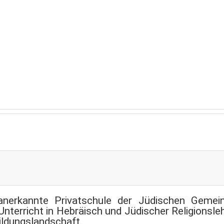
Englisch, Sachunterricht, Nawi und Sport
h anerkannte Privatschule der Jüdischen Gemein
Unterricht in Hebräisch und Jüdischer Religionsl
ildungslandschaft.