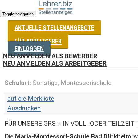
Toggle navigation
AKTUELLE STELLENANGEBOTE
FÜR ARBEITGEBER
Stellenangebote für Lehrer
EINLOGGEN
NEU ANMELDEN ALS BEWERBER
Sekundarstufenlehrkraft (m/w/d) oder Förde
NEU ANMELDEN ALS ARBEITGEBER
Schulart:
Sonstige, Montessorischule
auf die Merkliste
Ausdrucken
FÜR UNSERE GRS + IN VOLL- ODER TEILZEIT 
Die
Maria-Montessori-Schule Bad Dürkheim
is