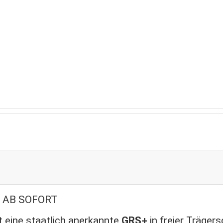
rschullehrkraft (m/w/d)
| AB SOFORT
t eine staatlich anerkannte
GRS+
in freier Trägers