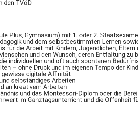
an den TVöD
ule Plus, Gymnasium) mit 1. oder 2. Staatsexame
dagogik und dem selbstbestimmten Lernen sowie 
s für die Arbeit mit Kindern, Jugendlichen, Elter
n Menschen und den Wunsch, deren Entfaltung zu 
die individuellen und oft auch spontanen Bedürfn
lten – ohne Druck und im eigenen Tempo der Kin
gewisse digitale Affinität
 und selbständiges Arbeiten
nd an kreativem Arbeiten
tändnis und das Montessori-Diplom oder die Berei
wert im Ganztagsunterricht und die Offenheit für