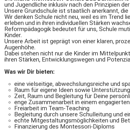
und Jugendliche inklusiv nach den Prinzipien d
Unsere Grundschule ist staatlich anerkannt, d
Wir denken Schule nicht neu, weil es im Trend l
erleben und in ihren individuellen Stärken wach
Reformpädagogik bedeutet für uns, Schule muti
Kinder.
Unsere Arbeit ist geprägt von einer klaren, proz
Augenhöhe.
Dabei stehen nicht nur die Kinder im Mittelpunk
ihren Stärken, Entwicklungswegen und Potenzia
Was wir Dir bieten:
eine vielseitige, abwechslungsreiche und sp
Raum für eigene Ideen sowie Unterstützung 
Zeit, Raum und Begleitung für Deine persön
enge Zusammenarbeit in einem engagierte
Freiarbeit im Team-Teaching
Begleitung durch unsere Schulleitung und e
echte Mitgestaltungsmöglichkeiten und Be
Finanzierung des Montessori-Diploms