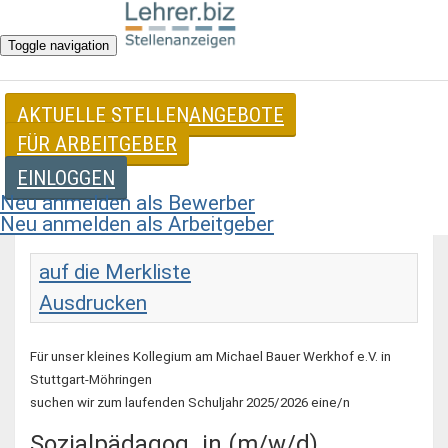
Toggle navigation
AKTUELLE STELLENANGEBOTE
Stellenangebote für Erzieher / Kindergärtner
FÜR ARBEITGEBER
EINLOGGEN
Sozialpädagog*in (m/w/d)
Neu anmelden als Bewerber
Neu anmelden als Arbeitgeber
auf die Merkliste
Ausdrucken
Für unser kleines Kollegium am Michael Bauer Werkhof e.V. in
Stuttgart-Möhringen
suchen wir zum laufenden Schuljahr 2025/2026 eine/n
Sozialpädagog_in (m/w/d)