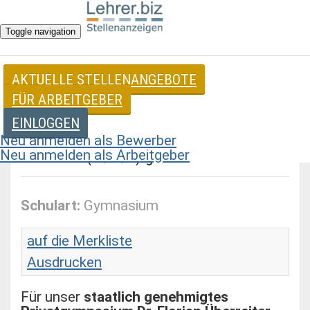
Toggle navigation
AKTUELLE STELLENANGEBOTE
Stellenangebote für Lehrer
FÜR ARBEITGEBER
EINLOGGEN
Sportlehrer/ in für Privatgymnasium In
Neu anmelden als Bewerber
Neu anmelden als Arbeitgeber
München (m/w/d) gesucht
Schulart:
Gymnasium
auf die Merkliste
Ausdrucken
Für unser
staatlich genehmigtes